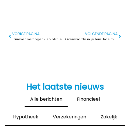
VORIGE PAGINA
VOLGENDE PAGINA
Tarieven verhogen? Zo blijf je klanten houden én krijg je er betere bij
Overwaarde in je huis: hoe maak je er gebruik van?
Het laatste nieuws
Alle berichten
Financieel
Hypotheek
Verzekeringen
Zakelijk