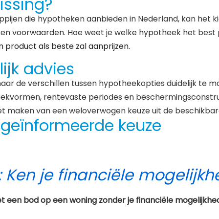
issing?
jen die hypotheken aanbieden in Nederland, kan het kiez
 en voorwaarden. Hoe weet je welke hypotheek het best p
 product als beste zal aanprijzen.
ijk advies
naar de verschillen tussen hypotheekopties duidelijk t
kvormen, rentevaste periodes en beschermingsconstruct
het maken van een weloverwogen keuze uit de beschikbar
 geïnformeerde keuze
: Controleer op verborgen ge
gen gebreken heeft. De verkoper is verplicht deze te me