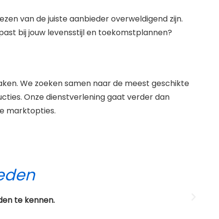
en van de juiste aanbieder overweldigend zijn.
ast bij jouw levensstijl en toekomstplannen?
e maken. We zoeken samen naar de meest geschikte
ies. Onze dienstverlening gaat verder dan
e marktopties.
breken
lden, maar alleen als je ernaar vraagt