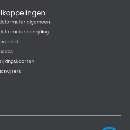
lkoppelingen
deformulier algemeen
eformulier aanrijding
cybeleid
loads
lijkingskaarten
ctwijzers