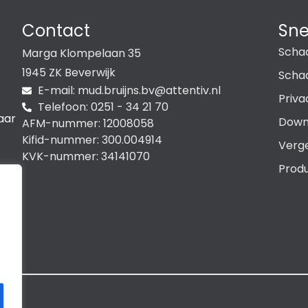
Contact
Sne
Scha
Marga Klompelaan 35
1945 ZK Beverwijk
Schad
E-mail:
@vb.snjiurb.dum
ln.vitnetta
Priva
Telefoon: 0251 - 34 21 70
aar
Down
AFM-nummer: 12008058
Kifid-nummer: 300.004914
Verge
KVK-nummer: 34141070
Produ
,