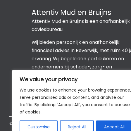
Attentiv Mud en Bruijns
Attentiv Mud en Bruijns is een onafhankelijk
adviesbureau.
Wij bieden persoonlijk en onafhankelijk
financieel advies in Beverwijk, met ruim 40 j
ervaring. Wij begeleiden particulieren én
ondernemers bij schade-, zorg- en
levensverzekeringen, hypotheken, leningen
We value your privacy
pensioen en sparen & beleggen.
We use cookies to enhance your browsing experience,
serve personalised ads or content, and analyse our
traffic. By clicking "Accept All", you consent to our use
of cookies.
©2026 All Rights Reserved
AS Support B.V.
Customise
Reject All
Accept All