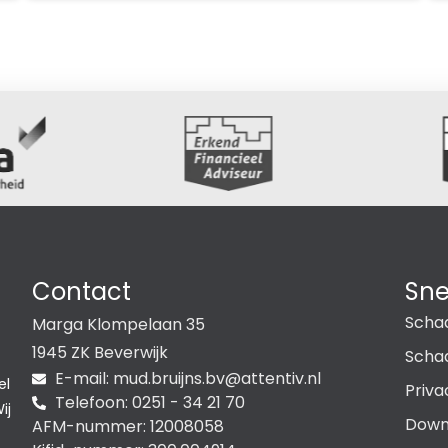
Contact
Sne
Scha
Marga Klompelaan 35
1945 ZK Beverwijk
Schad
E-mail:
@vb.snjiurb.dum
ln.vitnetta
el
Priva
Telefoon: 0251 - 34 21 70
ij
Down
AFM-nummer: 12008058