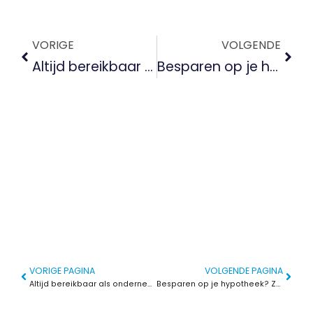
VORIGE
VOLGENDE
Altijd bereikbaar als ondernemer? Zo vind je weer balans en rust
Besparen op je hypotheek? Zet in op een beter energielabel
VORIGE PAGINA
VOLGENDE PAGINA
Altijd bereikbaar als ondernemer? Zo vind je weer balans en rust
Besparen op je hypotheek? Zet in op een beter energielabel