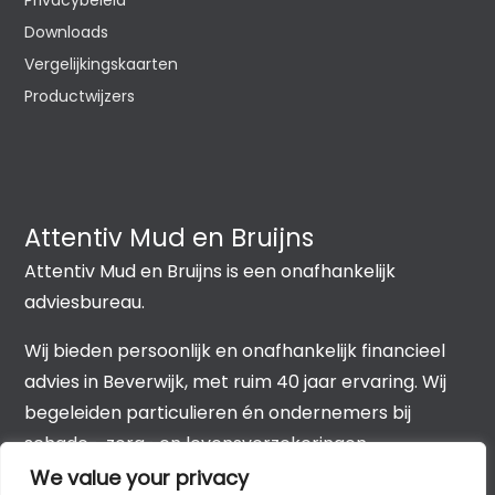
Privacybeleid
Downloads
Vergelijkingskaarten
Productwijzers
Attentiv Mud en Bruijns
Attentiv Mud en Bruijns is een onafhankelijk
adviesbureau.
Wij bieden persoonlijk en onafhankelijk financieel
advies in Beverwijk, met ruim 40 jaar ervaring. Wij
begeleiden particulieren én ondernemers bij
schade-, zorg- en levensverzekeringen,
hypotheken, leningen, pensioen en sparen &
We value your privacy