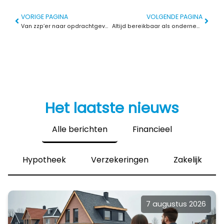
VORIGE PAGINA
VOLGENDE PAGINA
Van zzp’er naar opdrachtgever: wat er verandert als je gaat groeien
Altijd bereikbaar als ondernemer? Zo vind je weer balans en rust
Het laatste nieuws
Alle berichten
Financieel
Hypotheek
Verzekeringen
Zakelijk
7 augustus 2026