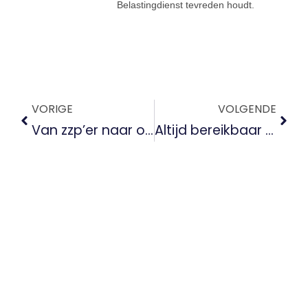
Belastingdienst tevreden houdt.
VORIGE
VOLGENDE
Van zzp’er naar opdrachtgever: wat er verandert als je gaat groeien
Altijd bereikbaar als ondernemer? Zo vind je weer balans en rust