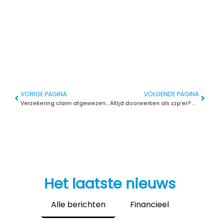
VORIGE PAGINA
VOLGENDE PAGINA
Verzekering claim afgewezen? Zo voorkom je gedoe
Altijd doorwerken als zzp’er? Dit kost het je echt op de lange termijn
Het laatste nieuws
Alle berichten
Financieel