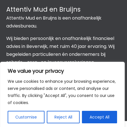
Attentiv Mud en Bruijns
Attentiv Mud en Bruijns is een onafhankelijk
adviesbureau.
Wij bieden persoonlijk en onafhankelijk financieel
advies in Beverwijk, met ruim 40 jaar ervaring. Wij
begeleiden particulieren én ondernemers bij
schade-, zorg- en levensverzekeringen,
hypotheken, leningen, pensioen en sparen &
We value your privacy
beleggen.
We use cookies to enhance your browsing experience,
serve personalised ads or content, and analyse our
traffic. By clicking "Accept All", you consent to our use
of cookies.
Customise
Reject All
Accept All
©2026 All Rights Reserved
AS Support B.V.