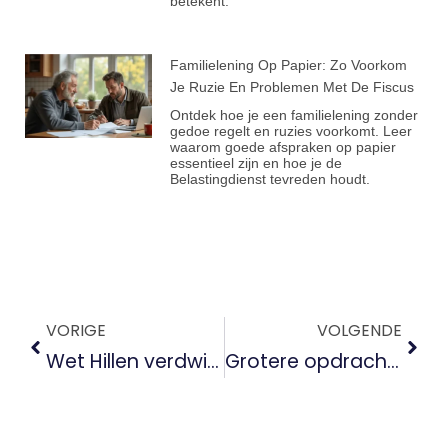
betekent.
Familielening Op Papier: Zo Voorkom
Je Ruzie En Problemen Met De Fiscus
Ontdek hoe je een familielening zonder
gedoe regelt en ruzies voorkomt. Leer
waarom goede afspraken op papier
essentieel zijn en hoe je de
Belastingdienst tevreden houdt.
VORIGE
VOLGENDE
Wet Hillen verdwijnt sneller: dit betaal je extra als je huis hypotheekvrij is
Grotere opdrachten binnenhalen als zzp’er? Samenwerken in een coöperatie biedt kansen