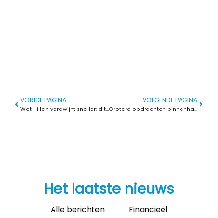
VORIGE PAGINA
VOLGENDE PAGINA
Wet Hillen verdwijnt sneller: dit betaal je extra als je huis hypotheekvrij is
Grotere opdrachten binnenhalen als zzp’er? Samenwerken in een coöperatie biedt kansen
Het laatste nieuws
Alle berichten
Financieel