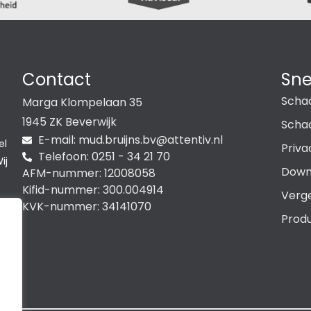
Contact
Sne
Scha
Marga Klompelaan 35
1945 ZK Beverwijk
Schad
E-mail:
@vb.snjiurb.dum
ln.vitnetta
el
Priva
Telefoon: 0251 - 34 21 70
ij
Down
AFM-nummer: 12008058
Kifid-nummer: 300.004914
Verge
KVK-nummer: 34141070
Produ