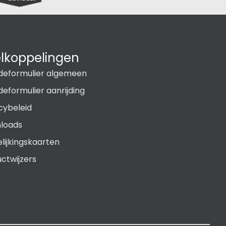
lkoppelingen
deformulier algemeen
eformulier aanrijding
cybeleid
loads
lijkingskaarten
ctwijzers